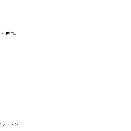
）を使用。
負！
つラーメン」