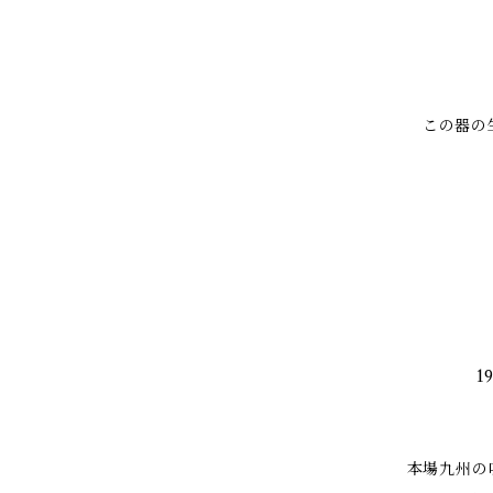
この器の
1
本場九州の