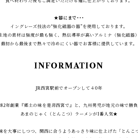
食べ終わった後もご満足いただける麺に仕上がっております。
★器にまで･･･
イングレーズ技法の“強化磁器の器”を使用しております。
生地の素材は強度が最も強く、熱伝導率が高いアルミナ（強化磁器
最初から最後まで熱々で冷めにくい器でお客様に提供しています。
INFORMATION
JR西宮駅前でオープンして４0年
982年創業『郷土の味を是非西宮で』と、九州男児が地元の味で勝
あまのじゃく（とんこつ）ラーメンが1番人気★
味を大事にしつつ、関西に合うようあっさり味に仕上げた「とんこ