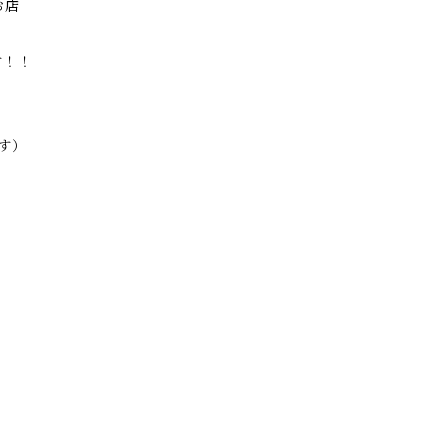
お店
す！！
す）